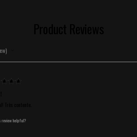
Product Reviews
iew
★
★
★
!
al! Très contente.
s review helpful?