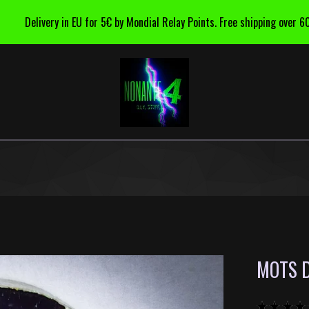
Delivery in EU for 5€ by Mondial Relay Points. Free shipping over 60€ o
MOTS D
★
★
★
★