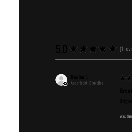
5.0
★
★
★
★
★
1
rev
1
Rosine !.
★
★
Anderlecht, Bruxelles
Great
Origin
Was thi