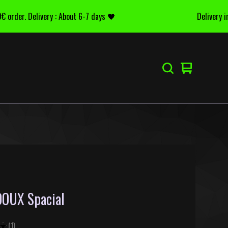
rder. Delivery : About 6-7 days 🖤
Delivery in EU
Voir
0
le
articles
panier
OUX Spacial
★
1